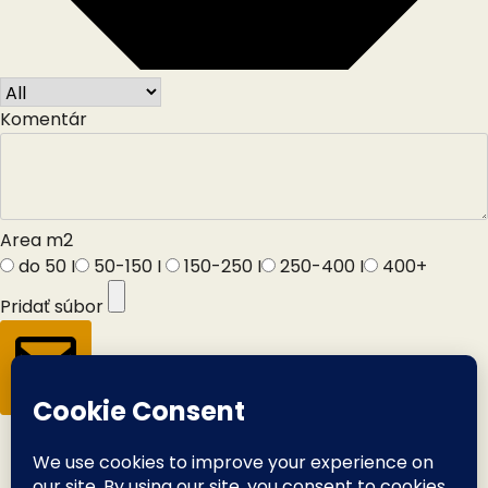
Komentár
Area m2
do 50 I
50-150 I
150-250 I
250-400 I
400+
Pridať súbor
Odoslať