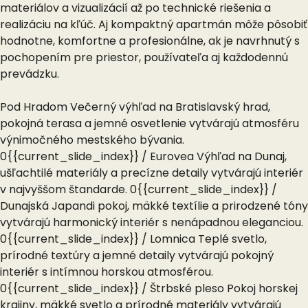
materiálov a vizualizácií až po technické riešenia a
realizáciu na kľúč. Aj kompaktný apartmán môže pôsobiť
hodnotne, komfortne a profesionálne, ak je navrhnutý s
pochopením pre priestor, používateľa aj každodennú
prevádzku.
Pod Hradom
Večerný výhľad na Bratislavský hrad,
pokojná terasa a jemné osvetlenie vytvárajú atmosféru
výnimočného mestského bývania.
0{{current_slide_index}} /
Eurovea
Výhľad na Dunaj,
ušľachtilé materiály a precízne detaily vytvárajú interiér
v najvyššom štandarde.
0{{current_slide_index}} /
Dunajská
Japandi pokoj, mäkké textílie a prirodzené tóny
vytvárajú harmonický interiér s nenápadnou eleganciou.
0{{current_slide_index}} /
Lomnica
Teplé svetlo,
prírodné textúry a jemné detaily vytvárajú pokojný
interiér s intímnou horskou atmosférou.
0{{current_slide_index}} /
Štrbské pleso
Pokoj horskej
krajiny, mäkké svetlo a prírodné materiály vytvárajú