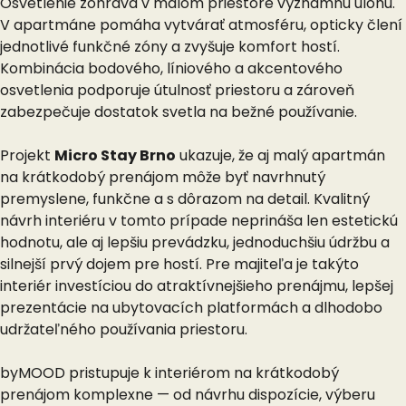
Osvetlenie zohráva v malom priestore významnú úlohu.
V apartmáne pomáha vytvárať atmosféru, opticky člení
jednotlivé funkčné zóny a zvyšuje komfort hostí.
Kombinácia bodového, líniového a akcentového
osvetlenia podporuje útulnosť priestoru a zároveň
zabezpečuje dostatok svetla na bežné používanie.
Projekt
Micro Stay Brno
ukazuje, že aj malý apartmán
na krátkodobý prenájom môže byť navrhnutý
premyslene, funkčne a s dôrazom na detail. Kvalitný
návrh interiéru v tomto prípade neprináša len estetickú
hodnotu, ale aj lepšiu prevádzku, jednoduchšiu údržbu a
silnejší prvý dojem pre hostí. Pre majiteľa je takýto
interiér investíciou do atraktívnejšieho prenájmu, lepšej
prezentácie na ubytovacích platformách a dlhodobo
udržateľného používania priestoru.
byMOOD pristupuje k interiérom na krátkodobý
prenájom komplexne — od návrhu dispozície, výberu