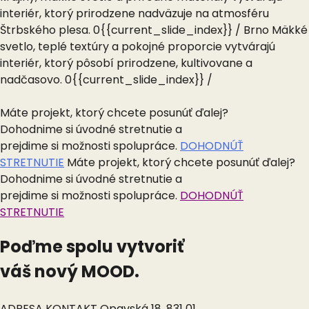
interiér, ktorý prirodzene nadväzuje na atmosféru
Štrbského plesa.
0{{current_slide_index}} /
Brno
Mäkké
svetlo, teplé textúry a pokojné proporcie vytvárajú
interiér, ktorý pôsobí prirodzene, kultivovane a
nadčasovo.
0{{current_slide_index}} /
Máte projekt, ktorý chcete posunúť ďalej?
Dohodnime si úvodné stretnutie a
prejdime si možnosti spolupráce.
DOHODNÚŤ
STRETNUTIE
Máte projekt, ktorý chcete posunúť ďalej?
Dohodnime si úvodné stretnutie a
prejdime si možnosti spolupráce.
DOHODNÚŤ
STRETNUTIE
Poďme spolu vytvoriť
váš nový MOOD.
ADRESA
KONTAKT
Opavská 18, 831 01