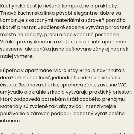
Kuchynská časť je riešená kompaktne a prakticky.
Tmavá kuchynská linka pôsobí elegantne, dobre sa
kombinuje s ostatnými materiálmi a zároveň pomáha
ukotviť priestor. Jedálenské sedenie vytvára prirodzené
miesto na raňajky, prácu alebo večerné posedenie.
Vďaka premyslenému rozloženiu nepôsobí apartmán
stiesnene, ale ponúka jasne definované zóny aj napriek
malej výmere.
Kúpeľňa v apartmáne Micro Stay Brno je navrhnutá s
dôrazom na odolnosť, jednoduchú údržbu a vizuálnu
čistotu. Betónová stierka, sprchová zóna, závesné WC,
umývadlo a okrúhle zrkadlo vytvárajú praktický priestor,
ktorý zodpovedá potrebám krátkodobého prenájmu.
Materiály sú zvolené tak, aby zvládli intenzívnejšie
používanie a zároveň podporili jednotný výraz celého
interiéru.