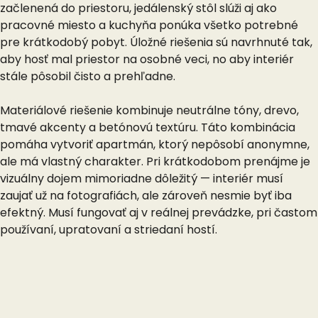
začlenená do priestoru, jedálenský stôl slúži aj ako
pracovné miesto a kuchyňa ponúka všetko potrebné
pre krátkodobý pobyt. Úložné riešenia sú navrhnuté tak,
aby hosť mal priestor na osobné veci, no aby interiér
stále pôsobil čisto a prehľadne.
Materiálové riešenie kombinuje neutrálne tóny, drevo,
tmavé akcenty a betónovú textúru. Táto kombinácia
pomáha vytvoriť apartmán, ktorý nepôsobí anonymne,
ale má vlastný charakter. Pri krátkodobom prenájme je
vizuálny dojem mimoriadne dôležitý — interiér musí
zaujať už na fotografiách, ale zároveň nesmie byť iba
efektný. Musí fungovať aj v reálnej prevádzke, pri častom
používaní, upratovaní a striedaní hostí.