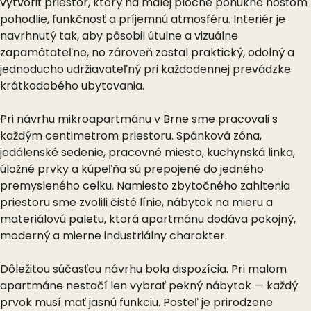
vytvoriť priestor, ktorý na malej ploche ponúkne hosťom
pohodlie, funkčnosť a príjemnú atmosféru. Interiér je
navrhnutý tak, aby pôsobil útulne a vizuálne
zapamätateľne, no zároveň zostal praktický, odolný a
jednoducho udržiavateľný pri každodennej prevádzke
krátkodobého ubytovania.
Pri návrhu mikroapartmánu v Brne sme pracovali s
každým centimetrom priestoru. Spánková zóna,
jedálenské sedenie, pracovné miesto, kuchynská linka,
úložné prvky a kúpeľňa sú prepojené do jedného
premysleného celku. Namiesto zbytočného zahltenia
priestoru sme zvolili čisté línie, nábytok na mieru a
materiálovú paletu, ktorá apartmánu dodáva pokojný,
moderný a mierne industriálny charakter.
Dôležitou súčasťou návrhu bola dispozícia. Pri malom
apartmáne nestačí len vybrať pekný nábytok — každý
prvok musí mať jasnú funkciu. Posteľ je prirodzene